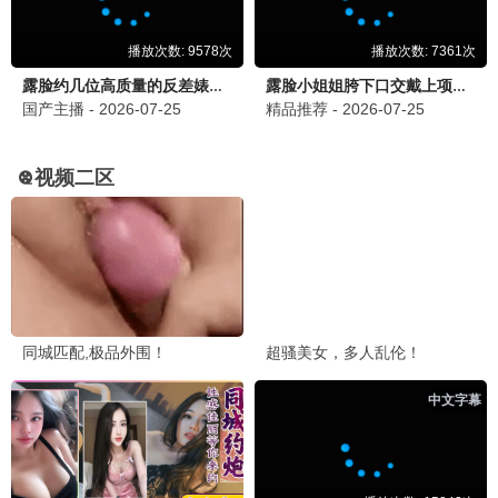
1111之光·2026
热播推荐，相伴热度
1111观看
10.9分
1111风暴·2025