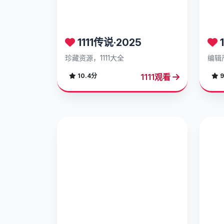
1111传说·2025
1
珍藏资源，1111大全
编辑
1111观看
10.4分
9