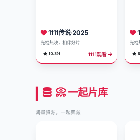
1111传说·2025
1
光棍热映，相伴好片
光棍
1111观看
10.3分
8
📀 一起片库
海量资源，一起典藏