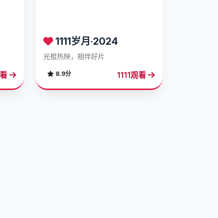
1111岁月·2024
光棍热映，相伴好片
观看
1111观看
8.9分