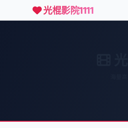
光棍影院1111
光
海量高