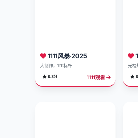
1111风暴·2025
1
大制作，1111标杆
光棍
1111观看
9.3分
8