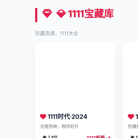
💎 1111宝藏库
珍藏资源，1111大全
1111时代·2024
1
光棍热映，相伴好片
热播
1111观看
7.8分
1