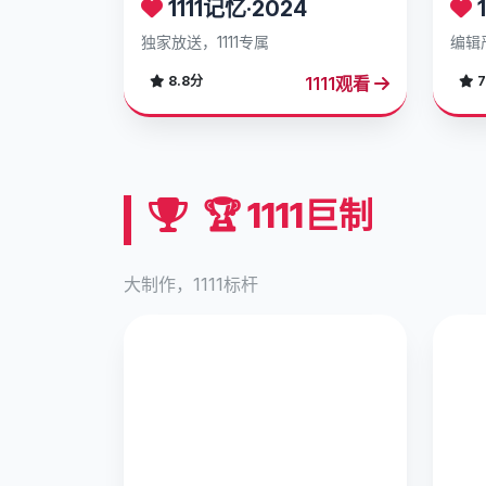
1111记忆·2024
1
独家放送，1111专属
编辑
1111观看
8.8分
7
🏆 1111巨制
大制作，1111标杆