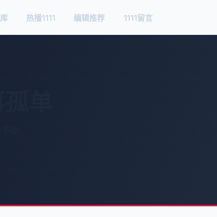
库
热播1111
编辑推荐
1111留言
不再孤单
彩不断。